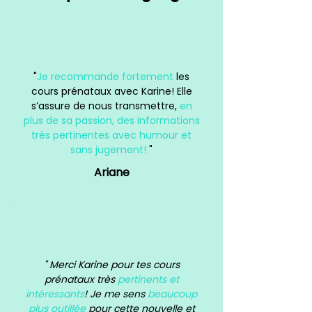
"
Je recommande fortement
les
cours prénataux avec Karine! Elle
s’assure de nous transmettre,
en
plus de sa passion, des informations
très pertinentes avec humour et
sans jugement!
"
Ariane
" Merci Karine pour tes cours
prénataux très
pertinents et
intéressants
! Je me sens
beaucoup
plus outillée
pour cette nouvelle et